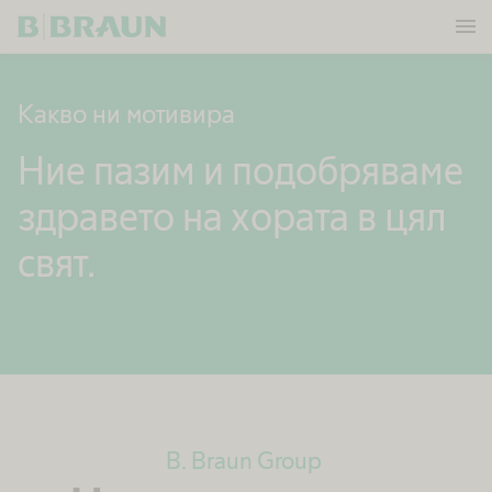
menu
OK
​Какво ни мотивира
​Ние пазим и подобряваме
здравето на хората в цял
свят.
B. Braun Group