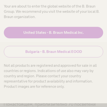
Б. Браун Медикал в
Your are about to enter the global website of the B. Braun
Group. We recommend you visit the website of your local B.
България
Braun organization.
​В продължение на повече от 15 години
United States - B. Braun Medical Inc.
Б. Браун, чрез своите дистрибутори, се
фокусира върху развитието на продуктово
Bulgaria - B. Braun Medical EOOD
портфолио, базирано на научни изследвания и
иновация. В началото на 2007. паралелно с
Not all products are registered and approved for sale in all
присъединяването на България към
countries or regions. Indications of use also may vary by
Европейския Съюз, Б. Браун България се
country and region. Please contact your country
representative for product availability and information.
учредява с ясната визия да бъде
Product images are for reference only.
предпочитаният партньор в здравния сектор
за пациенти, клиенти и служители.
Понастоящем, приблизително 70 посветени