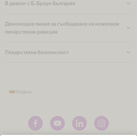
expand_more
В диалог с Б. Браун България
Денонощна линия за съобщаване на нежелани
expand_more
лекарствени реакции
expand_more
Лекарствена безопасност
Bulgaria