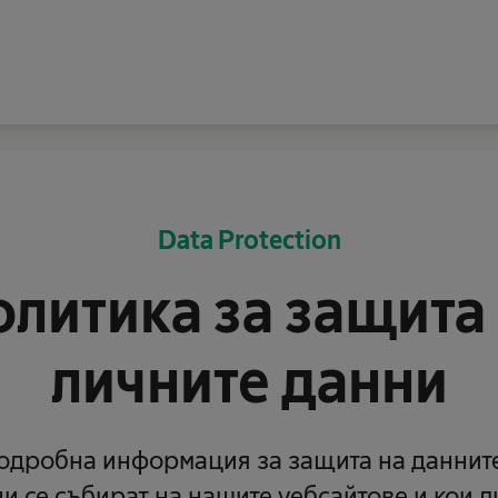
Data Protection
литика за защита
личните данни
одробна информация за защита на данните
и се събират на нашите уебсайтове и кои 