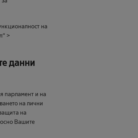
 за
функционалност на
л“ >
те данни
я парламент и на
ването на лични
 защита на
носно Вашите