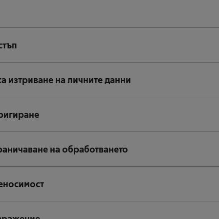
стъп
ка изтриване на личните данни
оригиране
граничаване на обработването
реносимост
ъзражение