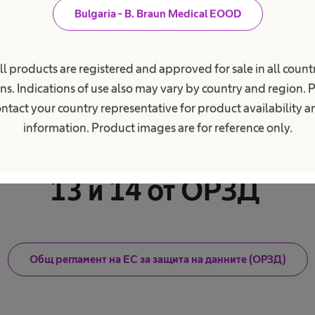
 технологии или да подобряваме услугите си за Вас
Bulgaria - B. Braun Medical EOOD
им промени в настоящата Политика за поверителн
иодично да четете настоящата Политика за повер
ll products are registered and approved for sale in all countr
ns. Indications of use also may vary by country and region. 
ntact your country representative for product availability 
мация за Общия реглам
information. Product images are for reference only.
на данните в съответств
13 и 14 от ОРЗД
Общ регламент на ЕС за защита на данните (ОРЗД)