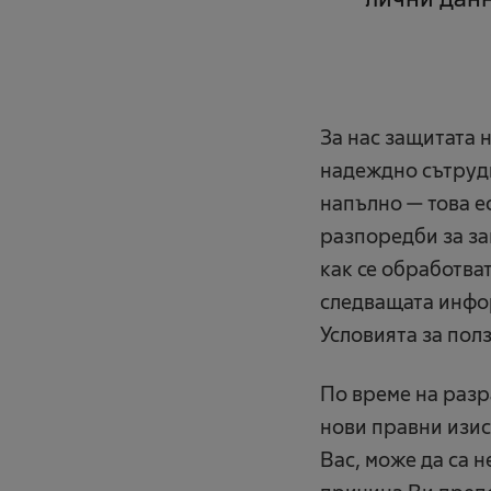
За нас защитата 
надеждно сътрудн
напълно — това ес
разпоредби за за
как се обработва
следващата инфо
Условията за пол
По време на разр
нови правни изис
Вас, може да са 