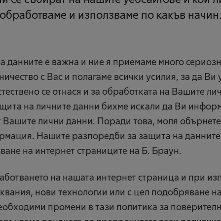
обработваме и използваме по какъв начин
на данните е важна и ние я приемаме много сериозн
ичество с Вас и полагаме всички усилия, за да Ви
тествено се отнася и за обработката на Вашите лич
щита на личните данни бихме искали да Ви инфор
т Вашите лични данни. Поради това, моля обърнет
рмация. Нашите разпоредби за защита на данните
зване на интернет страниците на Б. Браун.
аботването на нашата интернет страница и при из
квания, нови технологии или с цел подобряване на 
необходими промени в тази политика за поверителн