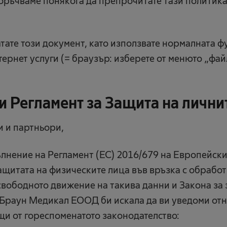
ръчваме понякога да препрочитате тази политика
тате този документ, като използвате нормалната 
тернет услуги (= браузър: изберете от менюто „фай
 Регламент за Защита на лични
 и партньори,
ълнение на Регламент (ЕС) 2016/679 на Европейски
ащитата на физическите лица във връзка с обработ
свободното движение на такива данни и Закона за
 Браун Медикал ЕООД би искала да ви уведоми от
и от гореспоменатото законодателство: