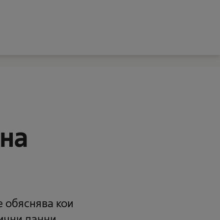
 на
 обяснява кои
лични данни