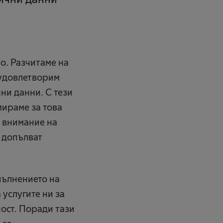
.
о. Разчитаме на
 удовлетворим
ни данни. С тези
мираме за това
е внимание на
 допълват
пълнението на
услугите ни за
ост. Поради тази